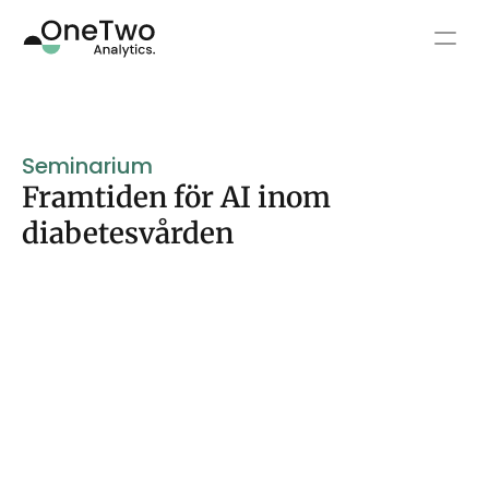
Vårdgivare
Seminarium
Partners
Framtiden för AI inom 
diabetesvården
Personer med diabetes
Resurser
Plattform
Select Language
Kontakt
Svenska