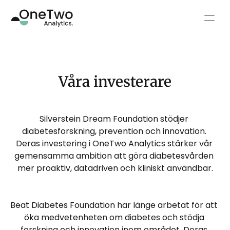
Vårdgivare
Våra investerare
Partners
Personer med diabetes
Silverstein Dream Foundation stödjer 
diabetesforskning, prevention och innovation. 
Deras investering i OneTwo Analytics stärker vår 
Resurser
gemensamma ambition att göra diabetesvården 
mer proaktiv, datadriven och kliniskt användbar.
Plattform
Beat Diabetes Foundation har länge arbetat för att 
Select Language
Kontakt
Svenska
öka medvetenheten om diabetes och stödja 
forskning och innovation inom området. Deras 