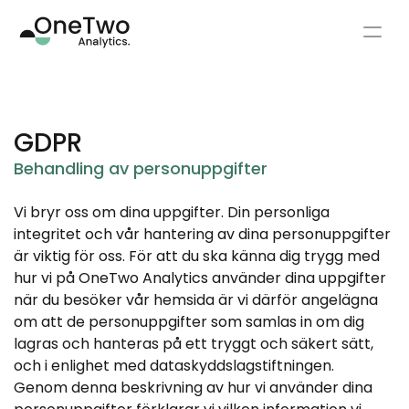
Vårdgivare
GDPR
Partners
Behandling av personuppgifter
Personer med diabetes
Vi bryr oss om dina uppgifter. Din personliga 
integritet och vår hantering av dina personuppgifter 
är viktig för oss. För att du ska känna dig trygg med 
Resurser
hur vi på OneTwo Analytics använder dina uppgifter 
när du besöker vår hemsida är vi därför angelägna 
Plattform
om att de personuppgifter som samlas in om dig 
lagras och hanteras på ett tryggt och säkert sätt, 
och i enlighet med dataskyddslagstiftningen.
Select Language
Kontakt
Svenska
Genom denna beskrivning av hur vi använder dina 